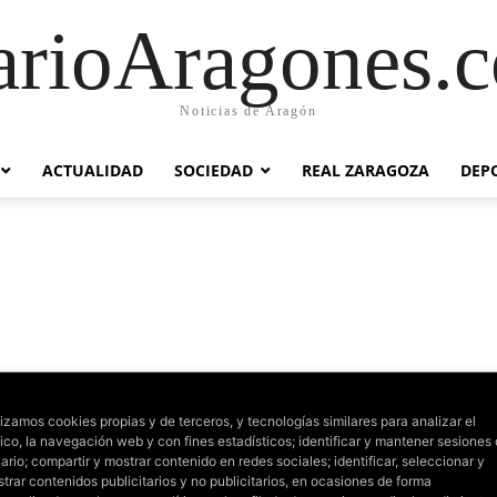
arioAragones.
Noticias de Aragón
ACTUALIDAD
SOCIEDAD
REAL ZARAGOZA
DEP
lizamos cookies propias y de terceros, y tecnologías similares para analizar el
fico, la navegación web y con fines estadísticos; identificar y mantener sesiones
ario; compartir y mostrar contenido en redes sociales; identificar, seleccionar y
trar contenidos publicitarios y no publicitarios, en ocasiones de forma