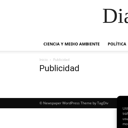
Di
CIENCIA Y MEDIO AMBIENTE
POLÍTICA
Inicio
Publicidad
Publicidad
© Newspaper WordPress Theme by TagDiv
Uti
trá
usu
mos