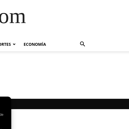
com
ORTES
ECONOMÍA
 de