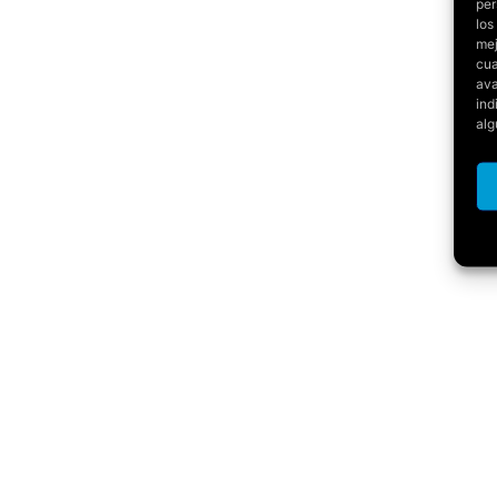
per
los
mej
cua
ava
ind
alg