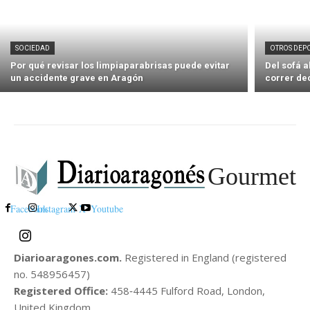
SOCIEDAD
OTROS DEP
Por qué revisar los limpiaparabrisas puede evitar
Del sofá 
un accidente grave en Aragón
correr de
Gourmet
Facebook
Instagram
X
Youtube
Diarioaragones.com.
Registered in England (registered
no. 548956457)
Registered Office:
458‑4445 Fulford Road, London,
United Kingdom