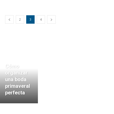
2
3
4
Cómo
organizar
una boda
primaveral
perfecta