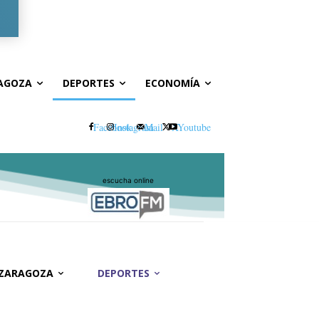
Registrarse / Unirse
AGOZA
DEPORTES
ECONOMÍA
Facebook
Instagram
Mail
X
Youtube
escucha online
 ZARAGOZA
DEPORTES