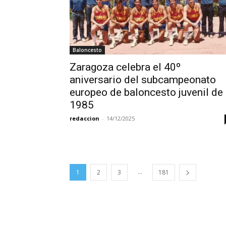
Baloncesto
Zaragoza celebra el 40º
aniversario del subcampeonato
europeo de baloncesto juvenil de
1985
redaccion
-
14/12/2025
...
1
2
3
181