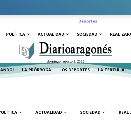
tualidad
Sociedad
Real Zaragoza
Deportes
Economía
POLÍTICA
ACTUALIDAD
SOCIEDAD
REAL ZAR
domingo, agosto 9, 2026
TANDO!
LA PRÓRROGA
LOS DEPORTES
LA TERTULIA
POLÍTICA
ACTUALIDAD
SOCIEDAD
REAL