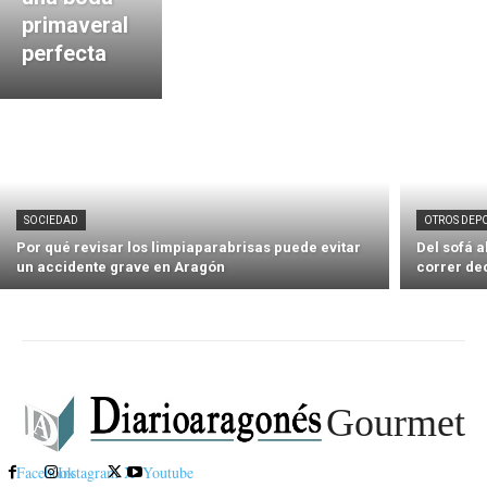
primaveral
perfecta
SOCIEDAD
OTROS DEP
Por qué revisar los limpiaparabrisas puede evitar
Del sofá 
un accidente grave en Aragón
correr de
Gourmet
Facebook
Instagram
X
Youtube