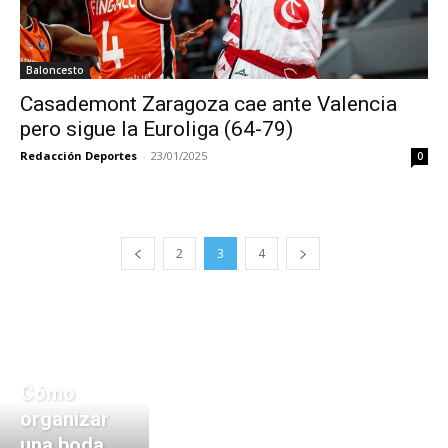
Baloncesto
Casademont Zaragoza cae ante Valencia
pero sigue la Euroliga (64-79)
Redacción Deportes
-
23/01/2025
0
2
3
4
Cómo
organizar
una boda