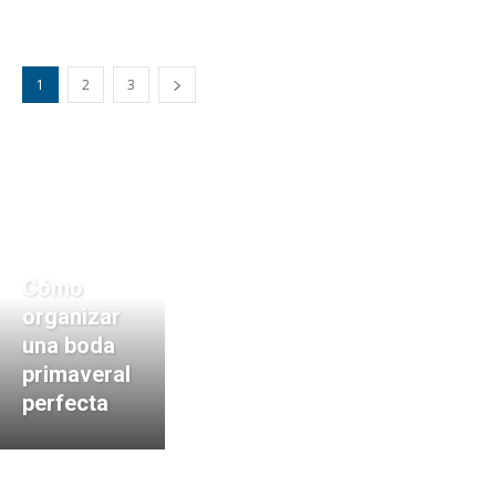
1
2
3
Cómo
organizar
una boda
primaveral
perfecta