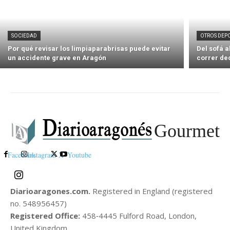
SOCIEDAD
OTROS DEP
Por qué revisar los limpiaparabrisas puede evitar
Del sofá 
un accidente grave en Aragón
correr de
Gourmet
Facebook
Instagram
X
Youtube
Diarioaragones.com.
Registered in England (registered
no. 548956457)
Registered Office:
458‑4445 Fulford Road, London,
United Kingdom