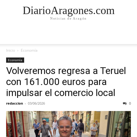
DiarioAragones.com
Noticias de Aragón
Inicio
Economía
Economía
Volveremos regresa a Teruel
con 161.000 euros para
impulsar el comercio local
redaccion
-
03/06/2026
0