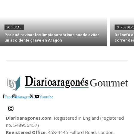
SOCIEDAD
OTROS DEP
Por qué revisar los limpiaparabrisas puede evitar
Del sofá 
un accidente grave en Aragón
correr de
Gourmet
Facebook
Instagram
X
Youtube
Diarioaragones.com.
Registered in England (registered
no. 548956457)
Registered Office:
458‑4445 Fulford Road, London,