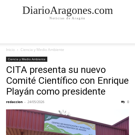
DiarioAragones.com
Noticias de Aragón
Inicio
Ciencia y Medio Ambiente
Ciencia y Medio Ambiente
CITA presenta su nuevo
Comité Científico con Enrique
Playán como presidente
redaccion
-
24/05/2026
0