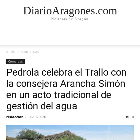
DiarioAragones.com
Noticias de Aragón
Inicio
Comarcas
Comarcas
Pedrola celebra el Trallo con
la consejera Arancha Simón
en un acto tradicional de
gestión del agua
redaccion
-
20/05/2026
0