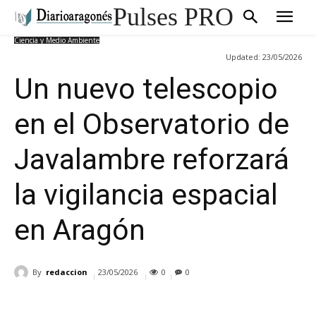
Pulses PRO
Ciencia y Medio Ambiente
Updated:
23/05/2026
Un nuevo telescopio
en el Observatorio de
Javalambre reforzará
la vigilancia espacial
en Aragón
By
redaccion
23/05/2026
0
0
Cuota