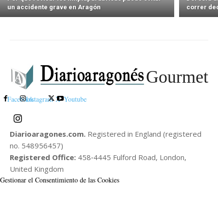
un accidente grave en Aragón
correr de
Gourmet
Facebook
Instagram
X
Youtube
Diarioaragones.com.
Registered in England (registered
no. 548956457)
Registered Office:
458‑4445 Fulford Road, London,
United Kingdom
Gestionar el Consentimiento de las Cookies