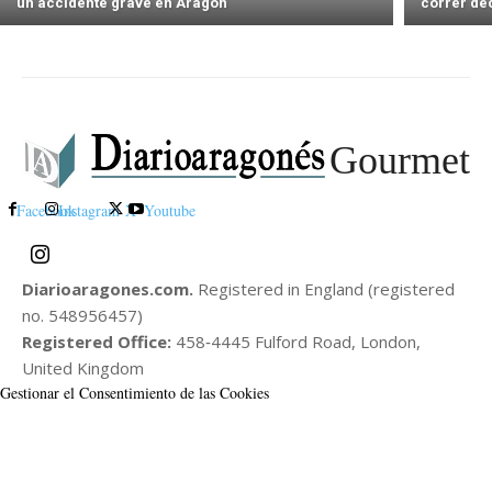
un accidente grave en Aragón
correr de
Gourmet
Facebook
Instagram
X
Youtube
Diarioaragones.com.
Registered in England (registered
no. 548956457)
Registered Office:
458‑4445 Fulford Road, London,
United Kingdom
Gestionar el Consentimiento de las Cookies