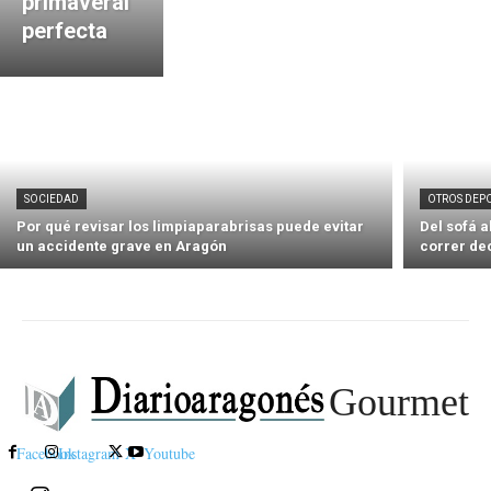
primaveral
perfecta
SOCIEDAD
OTROS DEP
Por qué revisar los limpiaparabrisas puede evitar
Del sofá 
un accidente grave en Aragón
correr de
Gourmet
Facebook
Instagram
X
Youtube