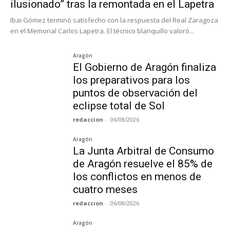
ilusionado” tras la remontada en el Lapetra
Ibai Gómez terminó satisfecho con la respuesta del Real Zaragoza
en el Memorial Carlos Lapetra. El técnico blanquillo valoró...
Aragón
El Gobierno de Aragón finaliza
los preparativos para los
puntos de observación del
eclipse total de Sol
redaccion
-
06/08/2026
Aragón
La Junta Arbitral de Consumo
de Aragón resuelve el 85% de
los conflictos en menos de
cuatro meses
redaccion
-
06/08/2026
Aragón