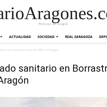
arioAragones.
Noticias de Aragón
ACTUALIDAD
SOCIEDAD
REAL ZARAGOZA
DEP
rastre tras el primer caso de DNC en Aragón
do sanitario en Borrastr
Aragón