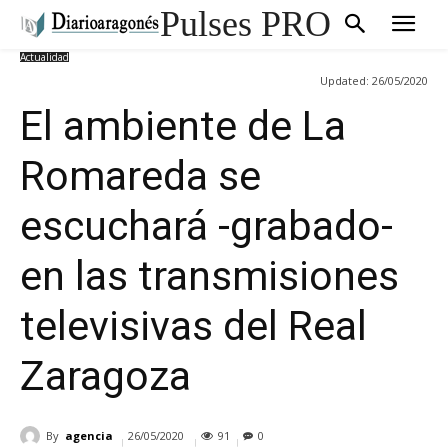
Pulses PRO
Actualidad
Updated:
26/05/2020
El ambiente de La
Romareda se
escuchará -grabado-
en las transmisiones
televisivas del Real
Zaragoza
By
agencia
26/05/2020
91
0