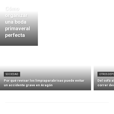
Cómo
organizar
una boda
primaveral
perfecta
SOCIEDAD
OTROS DEP
Por qué revisar los limpiaparabrisas puede evitar
Del sofá 
un accidente grave en Aragón
correr de