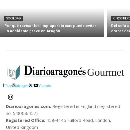
SOCIEDAD
OTROS DEP
Por qué revisar los limpiaparabrisas puede evitar
Del sofá 
un accidente grave en Aragón
correr de
Gourmet
Facebook
Instagram
X
Youtube
Diarioaragones.com.
Registered in England (registered
no. 548956457)
Registered Office:
458‑4445 Fulford Road, London,
United Kingdom