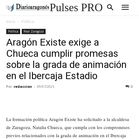
Pulses PRO
Inicio
Política
Política
Real Zaragoza
Aragón Existe exige a
Chueca cumplir promesas
sobre la grada de animación
en el Ibercaja Estadio
Por
redaccion
-
09/07/2025
0
La formación política Aragón Existe ha solicitado a la alcaldesa
de Zaragoza, Natalia Chueca, que cumpla con los compromisos
previos relacionados con la grada de animación en el Ibercaja