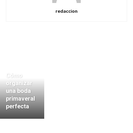
redaccion
Cómo
organizar
una boda
primaveral
perfecta