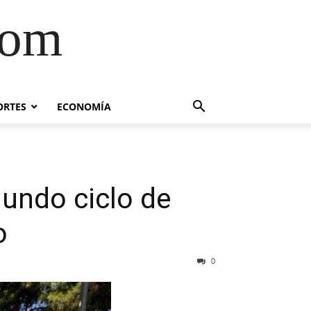
com
ORTES
ECONOMÍA
gundo ciclo de
o
0