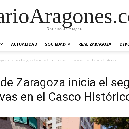
arioAragones.
Noticias de Aragón
ACTUALIDAD
SOCIEDAD
REAL ZARAGOZA
DEP
goza inicia el segundo ciclo de limpiezas intensivas en el Casco Histórico
de Zaragoza inicia el se
ivas en el Casco Históric