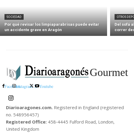
SOCIEDAD
OTROS DEP
Por qué revisar los limpiaparabrisas puede evitar
Del sofá 
un accidente grave en Aragón
correr de
Gourmet
Facebook
Instagram
X
Youtube
Diarioaragones.com.
Registered in England (registered
no. 548956457)
Registered Office:
458‑4445 Fulford Road, London,
United Kingdom