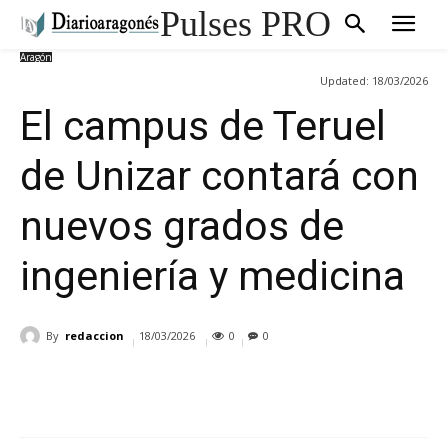
Pulses PRO
Aragón
Updated:
18/03/2026
El campus de Teruel
de Unizar contará con
nuevos grados de
ingeniería y medicina
By
redaccion
18/03/2026
0
0
Cuota