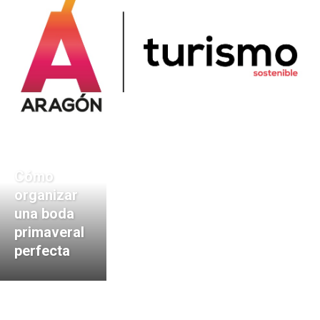
Cómo
organizar
una boda
primaveral
perfecta