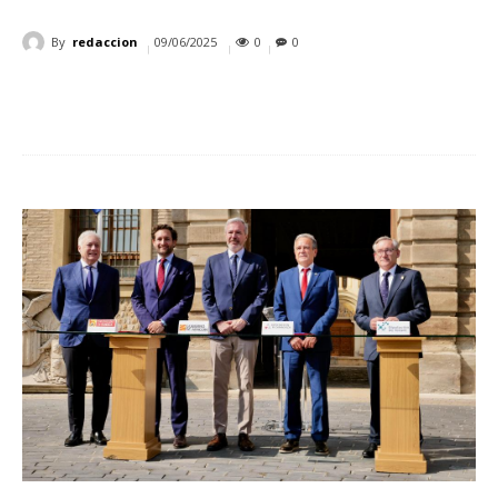
By
redaccion
09/06/2025
0
0
Cuota