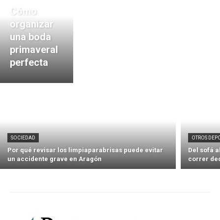
Cómo
organizar
una boda
primaveral
perfecta
SOCIEDAD
OTROS DEP
Por qué revisar los limpiaparabrisas puede evitar
Del sofá 
un accidente grave en Aragón
correr de