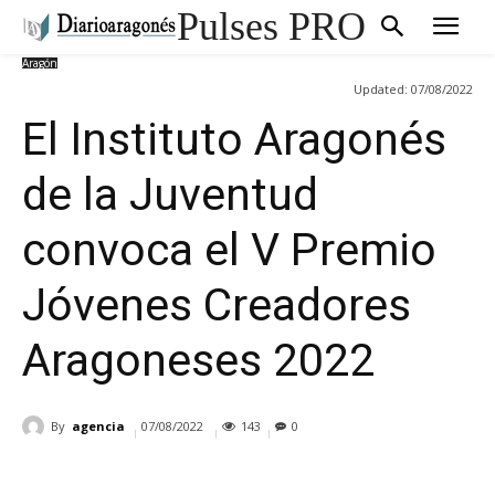
Pulses PRO
Aragón
Updated:
07/08/2022
El Instituto Aragonés
de la Juventud
convoca el V Premio
Jóvenes Creadores
Aragoneses 2022
By
agencia
07/08/2022
143
0
Cuota