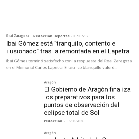
Real Zaragoza
Redacción Deportes
-
09/08/2026
Ibai Gómez está “tranquilo, contento e
ilusionado” tras la remontada en el Lapetra
Ibai Gómez terminó satisfecho con la respuesta del Real Zaragoza
en el Memorial Carlos Lapetra. El técnico blanquillo valoró...
Aragón
El Gobierno de Aragón finaliza
los preparativos para los
puntos de observación del
eclipse total de Sol
redaccion
-
06/08/2026
Aragón