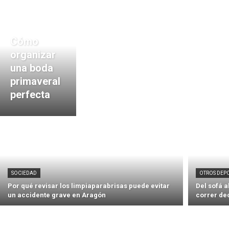
Cómo
organizar
una boda
primaveral
perfecta
SOCIEDAD
OTROS DEP
Por qué revisar los limpiaparabrisas puede evitar
Del sofá 
un accidente grave en Aragón
correr de