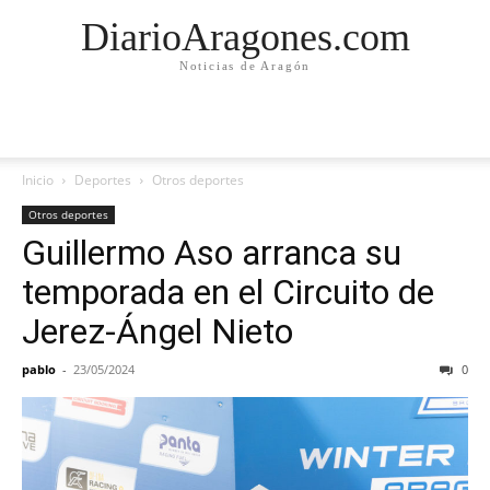
DiarioAragones.com
Noticias de Aragón
Inicio
Deportes
Otros deportes
Otros deportes
Guillermo Aso arranca su
temporada en el Circuito de
Jerez-Ángel Nieto
pablo
-
23/05/2024
0