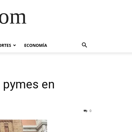
com
ORTES
ECONOMÍA
ar pymes en
0