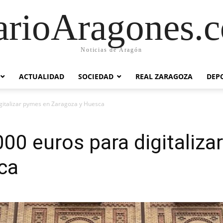
arioAragones.
Noticias de Aragón
ACTUALIDAD
SOCIEDAD
REAL ZARAGOZA
DEP
igitalizar pymes en Zaragoza y Huesca
000 euros para digitaliz
ca