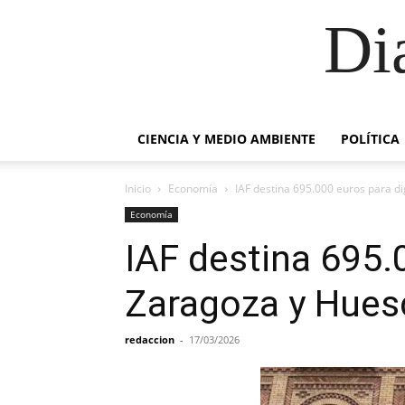
Di
CIENCIA Y MEDIO AMBIENTE
POLÍTICA
Inicio
Economía
IAF destina 695.000 euros para d
Economía
IAF destina 695.
Zaragoza y Hues
redaccion
-
17/03/2026