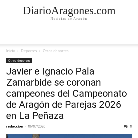
DiarioAragones.com
Noticias de Aragón
Inicio
Deportes
Otros deportes
Otros deportes
Javier e Ignacio Pala
Zamarbide se coronan
campeones del Campeonato
de Aragón de Parejas 2026
en La Peñaza
redaccion
-
06/07/2026
0