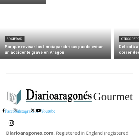
SOCIEDAD
OTROS DEP
Por qué revisar los limpiaparabrisas puede evitar
Del sofá 
un accidente grave en Aragón
correr de
Gourmet
Facebook
Instagram
X
Youtube
Diarioaragones.com.
Registered in England (registered