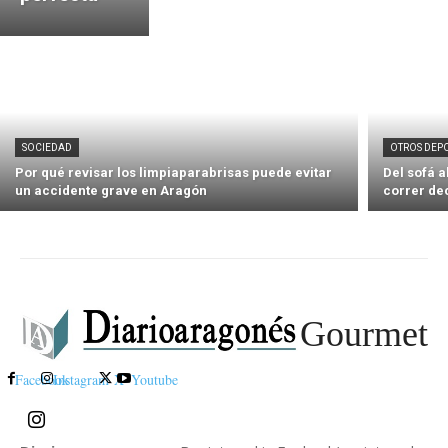
SOCIEDAD
OTROS DEP
Por qué revisar los limpiaparabrisas puede evitar
Del sofá 
un accidente grave en Aragón
correr de
Gourmet
Facebook
Instagram
X
Youtube