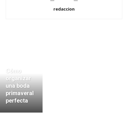
redaccion
Cómo
organizar
una boda
primaveral
perfecta