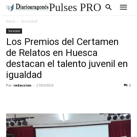
Pulses PRO
Inicio
Sociedad
Sociedad
Los Premios del Certamen
de Relatos en Huesca
destacan el talento juvenil en
igualdad
Por
redaccion
-
27/03/2026
0