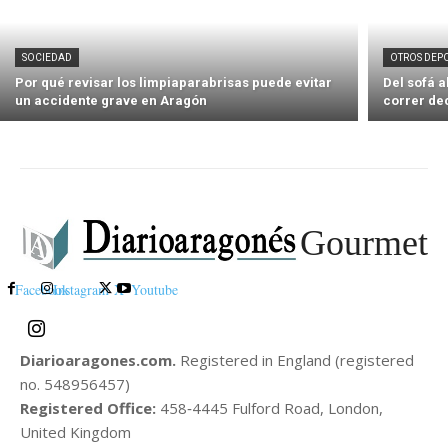
SOCIEDAD
OTROS DEP
Por qué revisar los limpiaparabrisas puede evitar
Del sofá 
un accidente grave en Aragón
correr de
Gourmet
Facebook
Instagram
X
Youtube
Diarioaragones.com.
Registered in England (registered
no. 548956457)
Registered Office:
458‑4445 Fulford Road, London,
United Kingdom