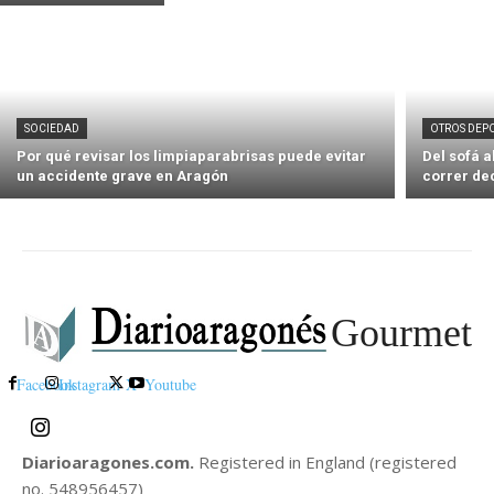
SOCIEDAD
OTROS DEP
Por qué revisar los limpiaparabrisas puede evitar
Del sofá 
un accidente grave en Aragón
correr de
Gourmet
Facebook
Instagram
X
Youtube
Diarioaragones.com.
Registered in England (registered
no. 548956457)