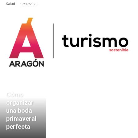
Salud
17/07/2026
Cómo
organizar
una boda
primaveral
perfecta