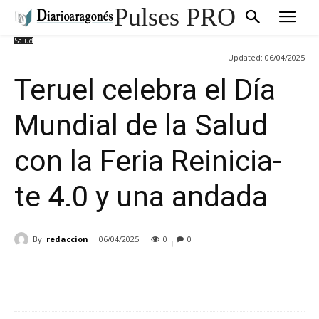
Pulses PRO
Salud
Updated:
06/04/2025
Teruel celebra el Día
Mundial de la Salud
con la Feria Reinicia-
te 4.0 y una andada
By
redaccion
06/04/2025
0
0
Cuota