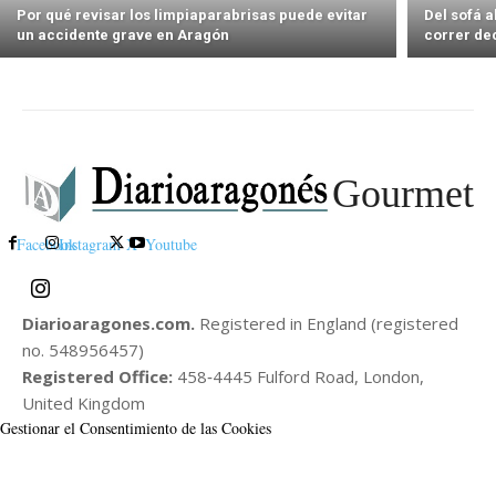
Por qué revisar los limpiaparabrisas puede evitar
Del sofá 
un accidente grave en Aragón
correr de
Gourmet
Facebook
Instagram
X
Youtube
Diarioaragones.com.
Registered in England (registered
no. 548956457)
Registered Office:
458‑4445 Fulford Road, London,
United Kingdom
Gestionar el Consentimiento de las Cookies