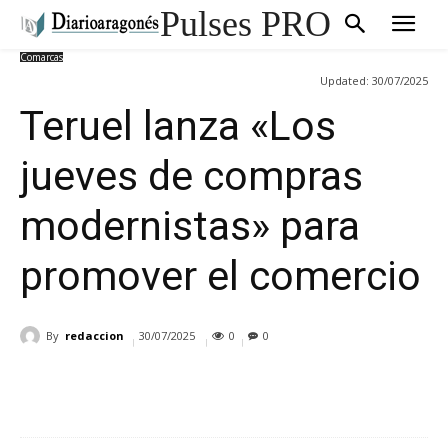
Pulses PRO
Comarcas
Updated:
30/07/2025
Teruel lanza «Los
jueves de compras
modernistas» para
promover el comercio
By
redaccion
30/07/2025
0
0
Cuota