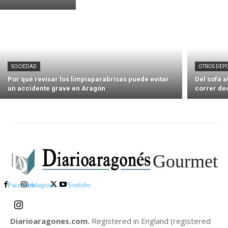
SOCIEDAD
OTROS DEP
Por qué revisar los limpiaparabrisas puede evitar
Del sofá 
un accidente grave en Aragón
correr de
Gourmet
Facebook
Instagram
X
Youtube
Diarioaragones.com.
Registered in England (registered