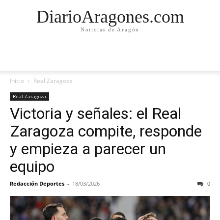
DiarioAragones.com
Noticias de Aragón
Inicio
Real Zaragoza
Real Zaragoza
Victoria y señales: el Real
Zaragoza compite, responde
y empieza a parecer un
equipo
Redacción Deportes
-
18/03/2026
0