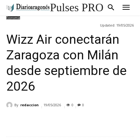
Pulses PRO
Economía
Updated:
19/05/2026
Wizz Air conectarán
Zaragoza con Milán
desde septiembre de
2026
By
redaccion
19/05/2026
0
0
Cuota