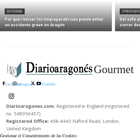
SOCIEDAD
OTROS DEP
Por qué revisar los limpiaparabrisas puede evitar
Del sofá 
un accidente grave en Aragón
correr de
Gourmet
Facebook
Instagram
X
Youtube
Diarioaragones.com.
Registered in England (registered
no. 548956457)
Registered Office:
458‑4445 Fulford Road, London,
United Kingdom
Gestionar el Consentimiento de las Cookies