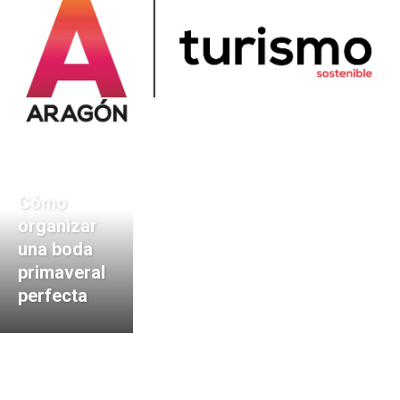
Cómo
organizar
una boda
primaveral
perfecta