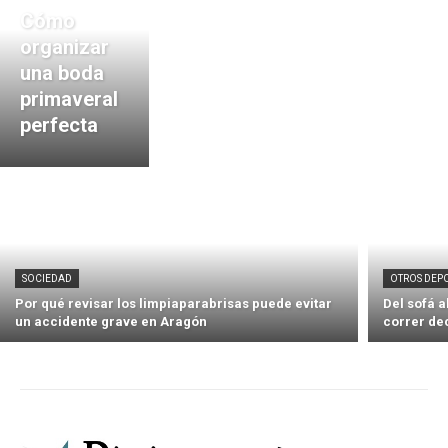
Cómo
organizar
una boda
primaveral
perfecta
SOCIEDAD
OTROS DEP
Por qué revisar los limpiaparabrisas puede evitar
Del sofá 
un accidente grave en Aragón
correr de