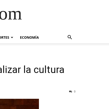
com
ORTES
ECONOMÍA
izar la cultura
0