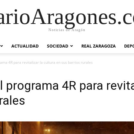
arioAragones.
Noticias de Aragón
ACTUALIDAD
SOCIEDAD
REAL ZARAGOZA
DEP
ma 4R para revitalizar la cultura en sus barrios rurales
 programa 4R para revital
rales