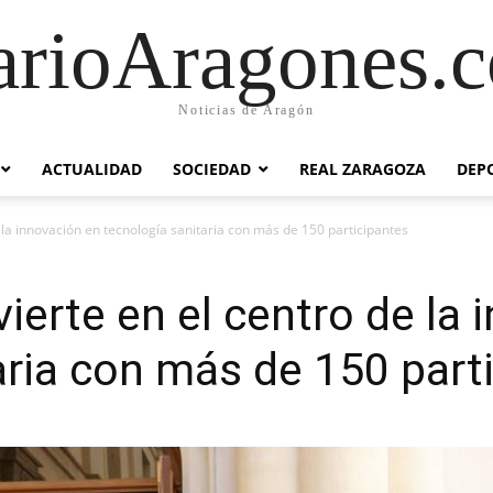
arioAragones.
Noticias de Aragón
ACTUALIDAD
SOCIEDAD
REAL ZARAGOZA
DEP
 la innovación en tecnología sanitaria con más de 150 participantes
ierte en el centro de la 
aria con más de 150 part