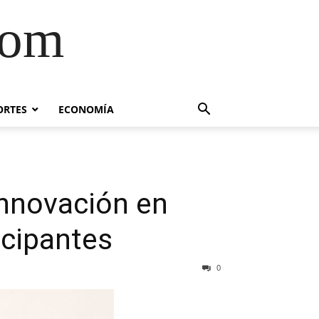
com
ORTES
ECONOMÍA
innovación en
icipantes
0