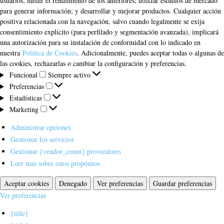
usuarios; medir el rendimiento de los anteriores; utilizar estudios de mercado
para generar información; y desarrollar y mejorar productos. Cualquier acción
positiva relacionada con la navegación, salvo cuando legalmente se exija
consentimiento explícito (para perfilado y segmentación avanzada), implicará
una autorización para su instalación de conformidad con lo indicado en
nuestra
Política de Cookies
. Adicionalmente, puedes aceptar todas o algunas de
las cookies, rechazarlas o cambiar la configuración y preferencias.
Funcional
Funcional
Siempre activo
Preferencias
Preferencias
Estadísticas
Estadísticas
Marketing
Marketing
Administrar opciones
Gestionar los servicios
Gestionar {vendor_count} proveedores
Leer más sobre estos propósitos
Aceptar cookies
Denegado
Ver preferencias
Guardar preferencias
Ver preferencias
{title}