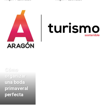
Cómo
organizar
una boda
primaveral
perfecta