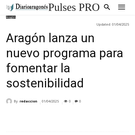
Pulses PRO
Aragón
Updated:
01/04/2025
Aragón lanza un
nuevo programa para
fomentar la
sostenibilidad
By
redaccion
01/04/2025
0
0
Cuota