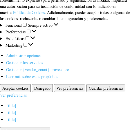
consentimiento explícito (para perfilado y segmentación avanzada), implicará
una autorización para su instalación de conformidad con lo indicado en
nuestra
Política de Cookies
. Adicionalmente, puedes aceptar todas o algunas de
las cookies, rechazarlas o cambiar la configuración y preferencias.
Funcional
Funcional
Siempre activo
Preferencias
Preferencias
Estadísticas
Estadísticas
Marketing
Marketing
Administrar opciones
Gestionar los servicios
Gestionar {vendor_count} proveedores
Leer más sobre estos propósitos
Aceptar cookies
Denegado
Ver preferencias
Guardar preferencias
Ver preferencias
{title}
{title}
{title}