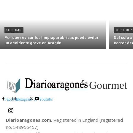
SOCIEDAD
OTROS DEP
Por qué revisar los limpiaparabrisas puede evitar
Del sofá 
un accidente grave en Aragón
correr de
Gourmet
Facebook
Instagram
X
Youtube
Diarioaragones.com.
Registered in England (registered
no. 548956457)