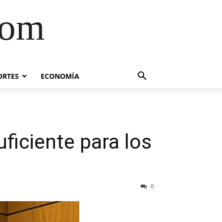
com
ORTES
ECONOMÍA
uficiente para los
0