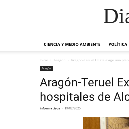
Di
CIENCIA Y MEDIO AMBIENTE
POLÍTICA
Inicio
Aragón
Aragón-Teruel Existe exige una planti
Aragón
Aragón-Teruel Exi
hospitales de Alc
informativos
-
19/02/2025