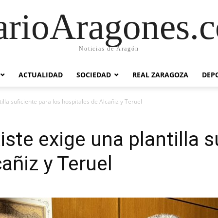
arioAragones.
Noticias de Aragón
ACTUALIDAD
SOCIEDAD
REAL ZARAGOZA
DEP
lla suficiente para los hospitales de Alcañiz y Teruel
ste exige una plantilla s
añiz y Teruel