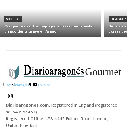
SOCIEDAD
OTROS DEP
Por qué revisar los limpiaparabrisas puede evitar
Del sofá 
un accidente grave en Aragón
correr de
Gourmet
Facebook
Instagram
X
Youtube
Diarioaragones.com.
Registered in England (registered
no. 548956457)
Registered Office:
458‑4445 Fulford Road, London,
United Kingdom