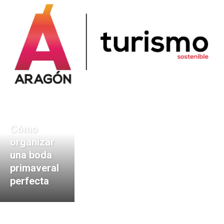
Cómo
organizar
una boda
primaveral
perfecta