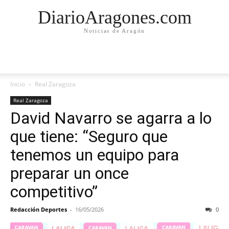
DiarioAragones.com
Noticias de Aragón
Inicio
Real Zaragoza
Real Zaragoza
David Navarro se agarra a lo
que tiene: “Seguro que
tenemos un equipo para
preparar un once
competitivo”
Redacción Deportes
-
16/05/2026
0