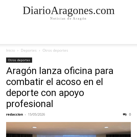
DiarioAragones.com
Noticias de Aragón
Inicio
Deportes
Otros deportes
Otros deportes
Aragón lanza oficina para
combatir el acoso en el
deporte con apoyo
profesional
redaccion
-
15/05/2026
0