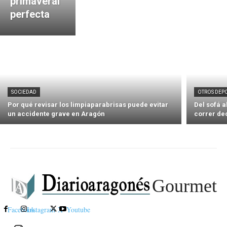
primaveral
perfecta
SOCIEDAD
OTROS DEP
Por qué revisar los limpiaparabrisas puede evitar
Del sofá 
un accidente grave en Aragón
correr de
Gourmet
Facebook
Instagram
X
Youtube