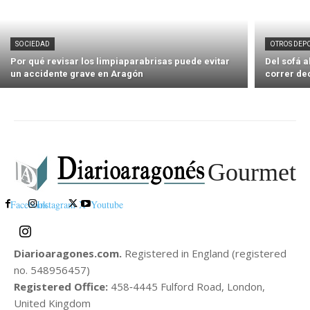
SOCIEDAD
OTROS DEP
Por qué revisar los limpiaparabrisas puede evitar
Del sofá 
un accidente grave en Aragón
correr de
Gourmet
Facebook
Instagram
X
Youtube
Diarioaragones.com.
Registered in England (registered
no. 548956457)
Registered Office:
458‑4445 Fulford Road, London,
United Kingdom