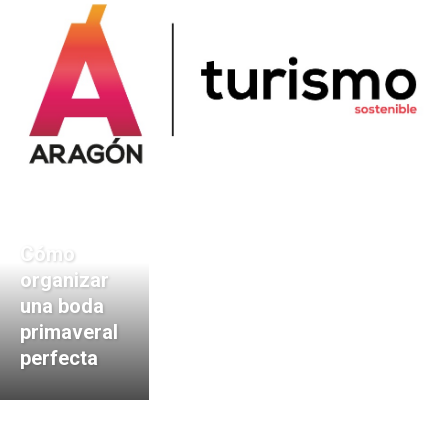
Cómo
organizar
una boda
primaveral
perfecta