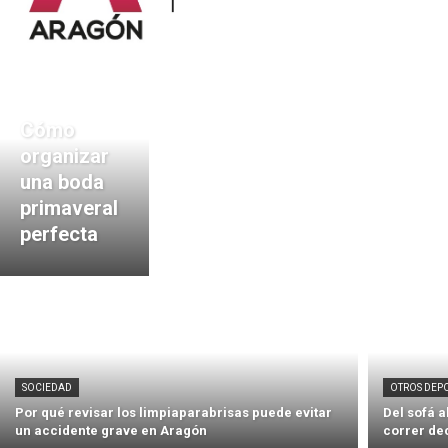
Cómo
organizar
una boda
primaveral
perfecta
SOCIEDAD
OTROS DEP
Por qué revisar los limpiaparabrisas puede evitar
Del sofá 
un accidente grave en Aragón
correr de