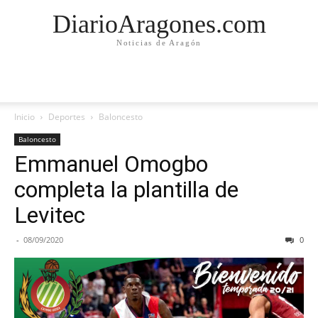
DiarioAragones.com
Noticias de Aragón
Inicio
Deportes
Baloncesto
Baloncesto
Emmanuel Omogbo
completa la plantilla de
Levitec
-
08/09/2020
0