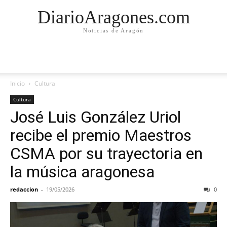
DiarioAragones.com
Noticias de Aragón
Inicio
Cultura
Cultura
José Luis González Uriol
recibe el premio Maestros
CSMA por su trayectoria en
la música aragonesa
redaccion
-
19/05/2026
0