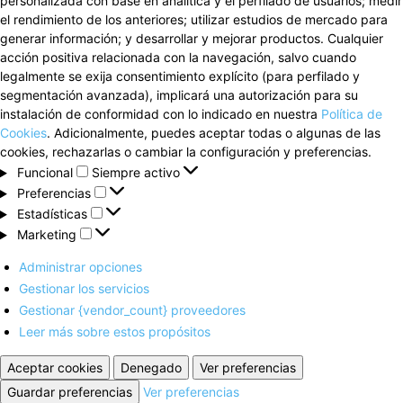
personalizada con base en analítica y el perfilado de usuarios; medir
el rendimiento de los anteriores; utilizar estudios de mercado para
generar información; y desarrollar y mejorar productos. Cualquier
acción positiva relacionada con la navegación, salvo cuando
legalmente se exija consentimiento explícito (para perfilado y
segmentación avanzada), implicará una autorización para su
instalación de conformidad con lo indicado en nuestra
Política de
Cookies
. Adicionalmente, puedes aceptar todas o algunas de las
cookies, rechazarlas o cambiar la configuración y preferencias.
Funcional
Funcional
Siempre activo
Preferencias
Preferencias
Estadísticas
Estadísticas
Marketing
Marketing
Administrar opciones
Gestionar los servicios
Gestionar {vendor_count} proveedores
Leer más sobre estos propósitos
Aceptar cookies
Denegado
Ver preferencias
Guardar preferencias
Ver preferencias