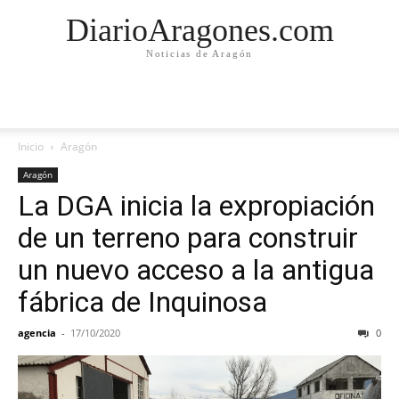
DiarioAragones.com
Noticias de Aragón
Inicio
Aragón
Aragón
La DGA inicia la expropiación
de un terreno para construir
un nuevo acceso a la antigua
fábrica de Inquinosa
agencia
-
17/10/2020
0