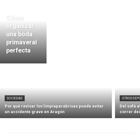
Cómo
organizar
una boda
primaveral
perfecta
SOCIEDAD
OTROS DEP
Por qué revisar los limpiaparabrisas puede evitar
Del sofá 
un accidente grave en Aragón
correr de