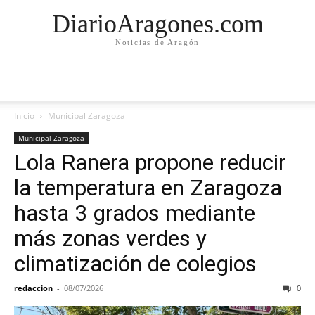
DiarioAragones.com
Noticias de Aragón
Inicio
Municipal Zaragoza
Municipal Zaragoza
Lola Ranera propone reducir
la temperatura en Zaragoza
hasta 3 grados mediante
más zonas verdes y
climatización de colegios
redaccion
-
08/07/2026
0