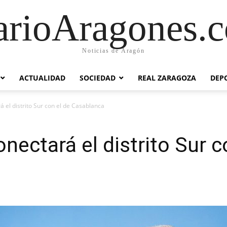
arioAragones.
Noticias de Aragón
ACTUALIDAD
SOCIEDAD
REAL ZARAGOZA
DEP
á el distrito Sur con el de Casablanca
nectará el distrito Sur c