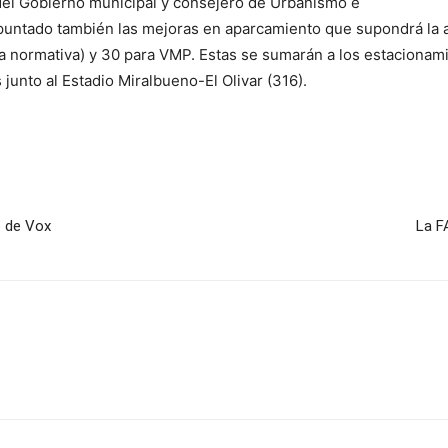
 del Gobierno municipal y consejero de Urbanismo e
apuntado también las mejoras en aparcamiento que supondrá la ac
la normativa) y 30 para VMP. Estas se sumarán a los estacionami
s junto al Estadio Miralbueno-El Olivar (316).
o de Vox
La F