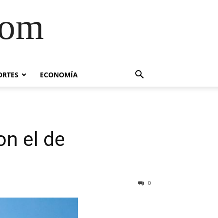
com
ORTES
ECONOMÍA
on el de
0