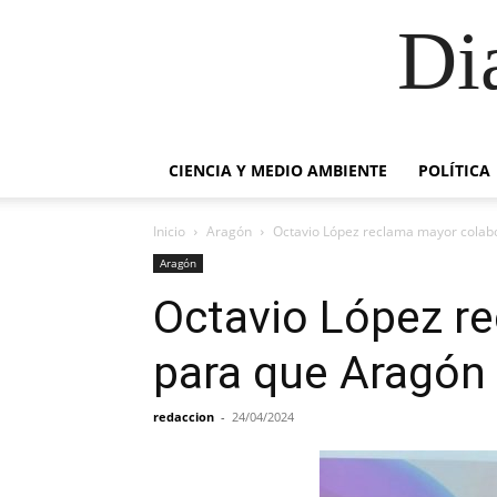
Di
CIENCIA Y MEDIO AMBIENTE
POLÍTICA
Inicio
Aragón
Octavio López reclama mayor colabo
Aragón
Octavio López r
para que Aragón 
redaccion
-
24/04/2024