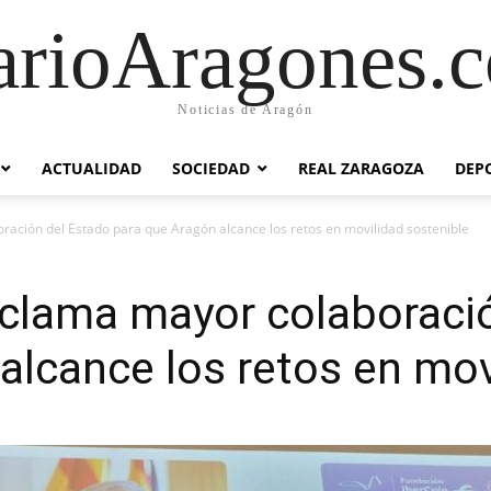
arioAragones.
Noticias de Aragón
ACTUALIDAD
SOCIEDAD
REAL ZARAGOZA
DEP
ración del Estado para que Aragón alcance los retos en movilidad sostenible
eclama mayor colaboraci
alcance los retos en mov