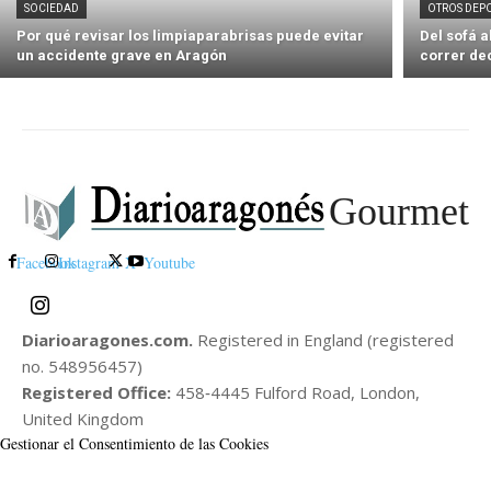
SOCIEDAD
OTROS DEP
Por qué revisar los limpiaparabrisas puede evitar
Del sofá 
un accidente grave en Aragón
correr de
Gourmet
Facebook
Instagram
X
Youtube
Diarioaragones.com.
Registered in England (registered
no. 548956457)
Registered Office:
458‑4445 Fulford Road, London,
United Kingdom
Gestionar el Consentimiento de las Cookies