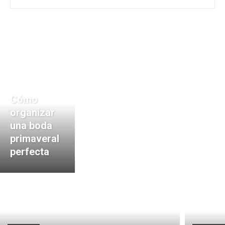
Cómo
organizar
una boda
primaveral
perfecta